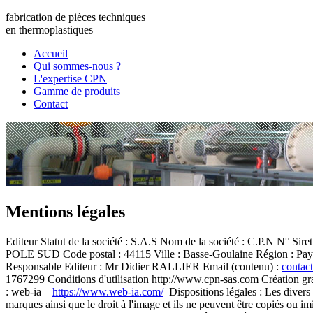
fabrication de pièces techniques
en
thermoplastiques
Accueil
Qui sommes-nous ?
L'expertise CPN
Gamme de produits
Contact
Mentions légales
Editeur Statut de la société : S.A.S Nom de la société : C.P.N N° 
POLE SUD Code postal : 44115 Ville : Basse-Goulaine Région : Pays 
Responsable Editeur : Mr Didier RALLIER Email (contenu) :
contac
1767299 Conditions d'utilisation http://www.cpn-sas.com Création gra
: web-ia –
https://www.web-ia.com/
Dispositions légales : Les divers é
marques ainsi que le droit à l'image et ils ne peuvent être copiés ou i