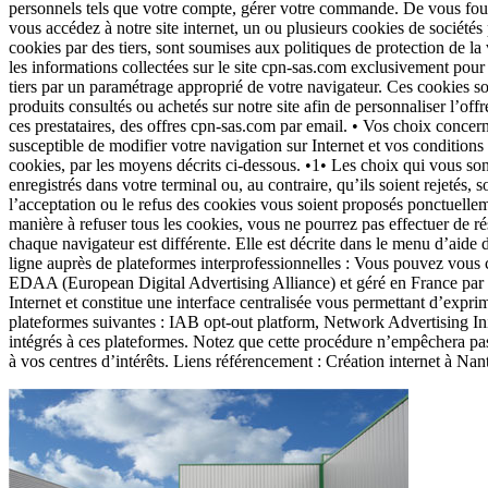
personnels tels que votre compte, gérer votre commande. De vous fourn
vous accédez à notre site internet, un ou plusieurs cookies de sociétés p
cookies par des tiers, sont soumises aux politiques de protection de la v
les informations collectées sur le site cpn-sas.com exclusivement pou
tiers par un paramétrage approprié de votre navigateur. Ces cookies son
produits consultés ou achetés sur notre site afin de personnaliser l’off
ces prestataires, des offres cpn-sas.com par email. • Vos choix concer
susceptible de modifier votre navigation sur Internet et vos condition
cookies, par les moyens décrits ci-dessous. •1• Les choix qui vous son
enregistrés dans votre terminal ou, au contraire, qu’ils soient rejetés
l’acceptation ou le refus des cookies vous soient proposés ponctuellem
manière à refuser tous les cookies, vous ne pourrez pas effectuer de ré
chaque navigateur est différente. Elle est décrite dans le menu d’aide
ligne auprès de plateformes interprofessionnelles : Vous pouvez vous c
EDAA (European Digital Advertising Alliance) et géré en France par l’
Internet et constitue une interface centralisée vous permettant d’exprime
plateformes suivantes : IAB opt-out platform, Network Advertising Ini
intégrés à ces plateformes. Notez que cette procédure n’empêchera pas l
à vos centres d’intérêts. Liens référencement : Création internet à Nan