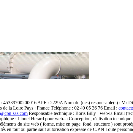
Siret : 45339700200016 APE : 2229A Nom du (des) responsable(s) : Mr
de la Loire Pays : France Téléphone : 02 40 05 36 76 Email :
contac
t@cpn-sas.com
Responsable technique : Boris Billy - web·ia Email (te
phique : Lionel Herard pour web-ia Conception, réalisation technique 
léments du site web ( forme, mise en page, fond, structure ) sont protégés
mités en tout ou partie sauf autorisation expresse de C.P.N Toute personne