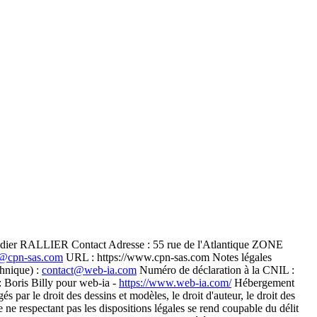
 Didier RALLIER Contact Adresse : 55 rue de l'Atlantique ZONE
t@cpn-sas.com
URL : https://www.cpn-sas.com Notes légales
chnique) :
contact@web-ia.com
Numéro de déclaration à la CNIL :
: Boris Billy pour web-ia -
https://www.web-ia.com/
Hébergement
 par le droit des dessins et modèles, le droit d'auteur, le droit des
 ne respectant pas les dispositions légales se rend coupable du délit