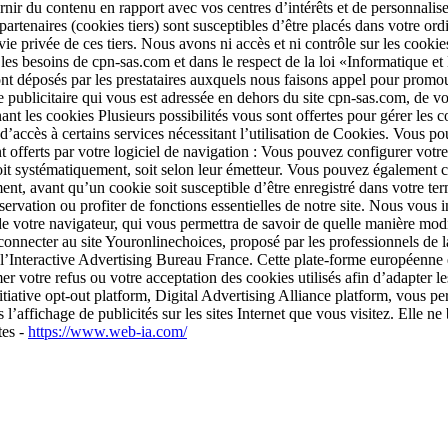
ir du contenu en rapport avec vos centres d’intérêts et de personnalise
artenaires (cookies tiers) sont susceptibles d’être placés dans votre ordin
ie privée de ces tiers. Nous avons ni accès et ni contrôle sur les cookies 
r les besoins de cpn-sas.com et dans le respect de la loi «Informatique 
t déposés par les prestataires auxquels nous faisons appel pour promouvoi
re publicitaire qui vous est adressée en dehors du site cpn-sas.com, de vo
nant les cookies Plusieurs possibilités vous sont offertes pour gérer le
s d’accès à certains services nécessitant l’utilisation de Cookies. Vous 
t offerts par votre logiciel de navigation : Vous pouvez configurer votr
, soit systématiquement, soit selon leur émetteur. Vous pouvez également 
ent, avant qu’un cookie soit susceptible d’être enregistré dans votre t
servation ou profiter de fonctions essentielles de notre site. Nous vous
 de votre navigateur, qui vous permettra de savoir de quelle manière mo
onnecter au site Youronlinechoices, proposé par les professionnels de la
Interactive Advertising Bureau France. Cette plate-forme européenne est
r votre refus ou votre acceptation des cookies utilisés afin d’adapter les 
tiative opt-out platform, Digital Advertising Alliance platform, vous p
’affichage de publicités sur les sites Internet que vous visitez. Elle ne
tes -
https://www.web-ia.com/