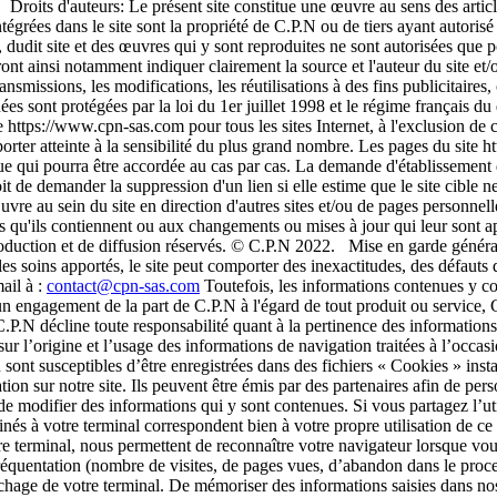
 Droits d'auteurs: Le présent site constitue une œuvre au sens des articl
grées dans le site sont la propriété de C.P.N ou de tiers ayant autorisé C
e, dudit site et des œuvres qui y sont reproduites ne sont autorisées que 
ront ainsi notamment indiquer clairement la source et l'auteur du site e
ransmissions, les modifications, les réutilisations à des fins publicitaire
s sont protégées par la loi du 1er juillet 1998 et le régime français du 
e https://www.cpn-sas.com pour tous les sites Internet, à l'exclusion de
er atteinte à la sensibilité du plus grand nombre. Les pages du site h
ique qui pourra être accordée au cas par cas. La demande d'établissement
it de demander la suppression d'un lien si elle estime que le site cible ne
re au sein du site en direction d'autres sites et/ou de pages personnell
ens qu'ils contiennent ou aux changements ou mises à jour qui leur sont
duction et de diffusion réservés. © C.P.N 2022. Mise en garde générale 
es soins apportés, le site peut comporter des inexactitudes, des défauts 
ail à :
contact@cpn-sas.com
Toutefois, les informations contenues y com
un engagement de la part de C.P.N à l'égard de tout produit ou service, C
.N décline toute responsabilité quant à la pertinence des informations fo
origine et l’usage des informations de navigation traitées à l’occasion 
 sont susceptibles d’être enregistrées dans des fichiers « Cookies » insta
on sur notre site. Ils peuvent être émis par des partenaires afin de pers
u de modifier des informations qui y sont contenues. Si vous partagez l’u
inés à votre terminal correspondent bien à votre propre utilisation de ce t
 terminal, nous permettent de reconnaître votre navigateur lorsque vous
fréquentation (nombre de visites, de pages vues, d’abandon dans le proce
ichage de votre terminal. De mémoriser des informations saisies dans nos 