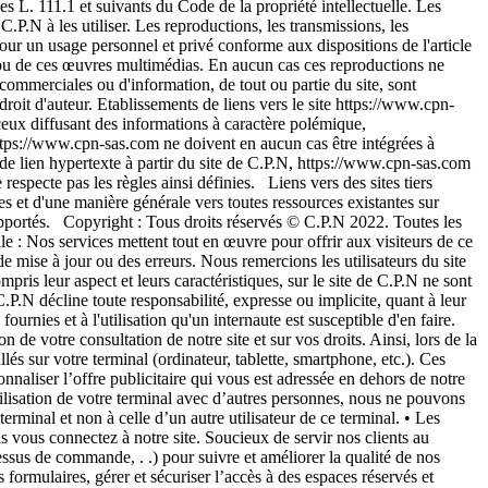
es L. 111.1 et suivants du Code de la propriété intellectuelle. Les
.P.N à les utiliser. Les reproductions, les transmissions, les
pour un usage personnel et privé conforme aux dispositions de l'article
t/ou de ces œuvres multimédias. En aucun cas ces reproductions ne
s, commerciales ou d'information, de tout ou partie du site, sont
droit d'auteur. Etablissements de liens vers le site https://www.cpn-
 ceux diffusant des informations à caractère polémique,
ttps://www.cpn-sas.com ne doivent en aucun cas être intégrées à
 de lien hypertexte à partir du site de C.P.N, https://www.cpn-sas.com
 respecte pas les règles ainsi définies. Liens vers des sites tiers
es et d'une manière générale vers toutes ressources existantes sur
 apportés. Copyright : Tous droits réservés © C.P.N 2022. Toutes les
: Nos services mettent tout en œuvre pour offrir aux visiteurs de ce
de mise à jour ou des erreurs. Nous remercions les utilisateurs du site
pris leur aspect et leurs caractéristiques, sur le site de C.P.N ne sont
.P.N décline toute responsabilité, expresse ou implicite, quant à leur
urnies et à l'utilisation qu'un internaute est susceptible d'en faire.
de votre consultation de notre site et sur vos droits. Ainsi, lors de la
llés sur votre terminal (ordinateur, tablette, smartphone, etc.). Ces
onnaliser l’offre publicitaire qui vous est adressée en dehors de notre
tilisation de votre terminal avec d’autres personnes, nous ne pouvons
erminal et non à celle d’un autre utilisateur de ce terminal. • Les
 vous connectez à notre site. Soucieux de servir nos clients au
ssus de commande, . .) pour suivre et améliorer la qualité de nos
formulaires, gérer et sécuriser l’accès à des espaces réservés et