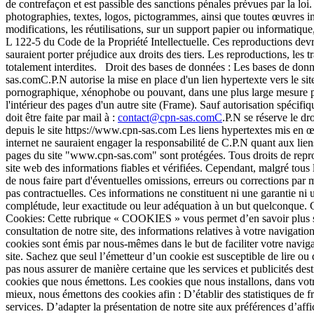
de contrefaçon et est passible des sanctions pénales prévues par la loi.
photographies, textes, logos, pictogrammes, ainsi que toutes œuvres inté
modifications, les réutilisations, sur un support papier ou informatiqu
L 122-5 du Code de la Propriété Intellectuelle. Ces reproductions dev
sauraient porter préjudice aux droits des tiers. Les reproductions, les t
totalement interdites. Droit des bases de données : Les bases de donnée
sas.comC.P.N autorise la mise en place d'un lien hypertexte vers le sit
pornographique, xénophobe ou pouvant, dans une plus large mesure port
l'intérieur des pages d'un autre site (Frame). Sauf autorisation spécif
doit être faite par mail à :
contact@cpn-sas.comC
.P.N se réserve le dro
depuis le site https://www.cpn-sas.com Les liens hypertextes mis en œuv
internet ne sauraient engager la responsabilité de C.P.N quant aux li
pages du site "www.cpn-sas.com" sont protégées. Tous droits de repro
site web des informations fiables et vérifiées. Cependant, malgré tous l
de nous faire part d'éventuelles omissions, erreurs ou corrections par m
pas contractuelles. Ces informations ne constituent ni une garantie ni 
complétude, leur exactitude ou leur adéquation à un but quelconque. C.P
Cookies: Cette rubrique « COOKIES » vous permet d’en savoir plus sur l’
consultation de notre site, des informations relatives à votre navigation
cookies sont émis par nous-mêmes dans le but de faciliter votre navigati
site. Sachez que seul l’émetteur d’un cookie est susceptible de lire o
pas nous assurer de manière certaine que les services et publicités dest
cookies que nous émettons. Les cookies que nous installons, dans votre
mieux, nous émettons des cookies afin : D’établir des statistiques de 
services. D’adapter la présentation de notre site aux préférences d’aff